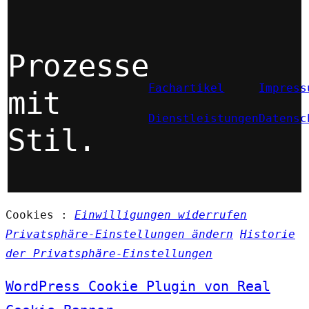
Prozesse
Fachartikel
Impress
mit
Dienstleistungen
Datensc
Stil.
Cookies :
Einwilligungen widerrufen
Privatsphäre-Einstellungen ändern
Historie
der Privatsphäre-Einstellungen
WordPress Cookie Plugin von Real